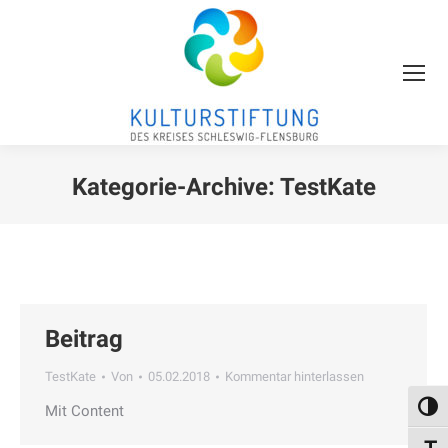
Kategorie-Archive:
TestKate
Sie befinden sich hier:
Beitrag
TestKate
Von
05.02.2018
Kommentar hinterlassen
Umsch
Mit Content