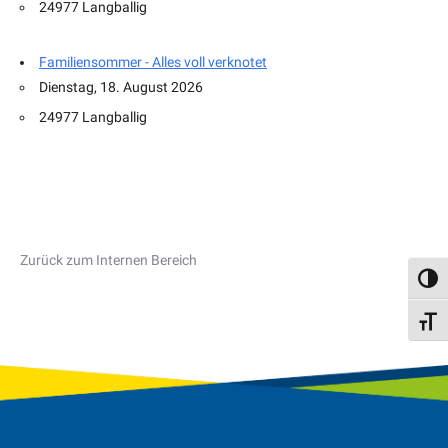
24977 Langballig
Familiensommer - Alles voll verknotet
Dienstag, 18. August 2026
24977 Langballig
Zurück zum Internen Bereich
Umsch
Schri