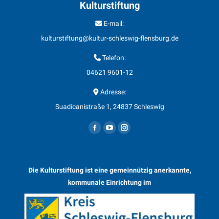
Kulturstiftung
E-mail:
kulturstiftung@kultur-schleswig-flensburg.de
Telefon:
04621 9601-12
Adresse:
Suadicanistraße 1, 24837 Schleswig
Finden Sie uns auf:
F
Y
I
a
o
n
c
u
s
Die Kulturstiftung ist eine gemeinnützig anerkannte,
e
T
t
kommunale Einrichtung im
b
u
a
o
b
g
o
e
r