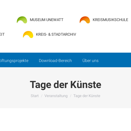
en
Kultur im Kreis
Stiftungsprojekte
Download-Bereich
MUSEUM UNEWATT
KREISMUSIKSCHULE
EIT
KREIS- & STADTARCHIV
tiftungsprojekte
Download-Bereich
Über uns
Tage der Künste
Sie befinden sich hier:
Start
Veranstaltung
Tage der Künste