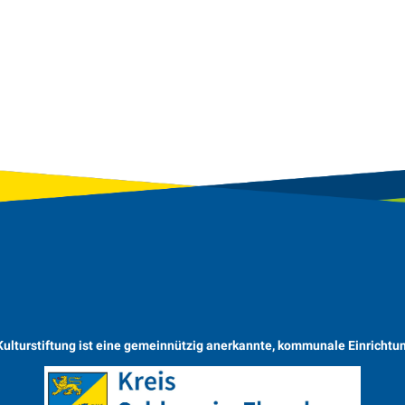
Kulturstiftung ist eine gemeinnützig anerkannte, kommunale Einrichtu