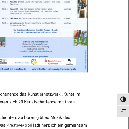
Wochenende das Künstlernetzwerk „Kunst im
Umsch
ieren sich 20 Kunstschaffende mit ihren
Schri
chichten. Zu hören gibt es Musik des
as Kreativ-Mobil lädt herzlich ein gemeinsam