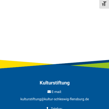
Schri
Veranstaltungen
Kulturstiftung
E-mail:
kulturstiftung@kultur-schleswig-flensburg.de
Telefon: