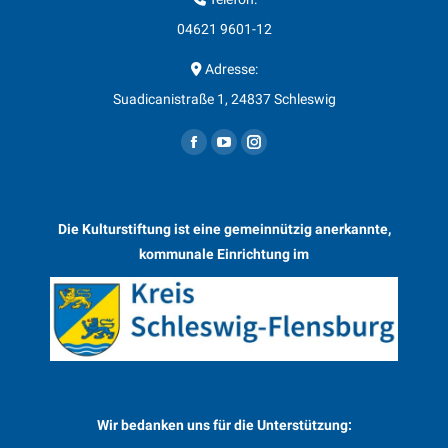
04621 9601-12
Adresse:
Suadicanistraße 1, 24837 Schleswig
Finden Sie uns auf:
F
Y
I
a
o
n
c
u
s
Die Kulturstiftung ist eine gemeinnützig anerkannte,
e
T
t
kommunale Einrichtung im
b
u
a
o
b
g
o
e
r
k
p
a
p
a
m
a
g
p
g
e
a
Wir bedanken uns für die Unterstützung:
e
o
g